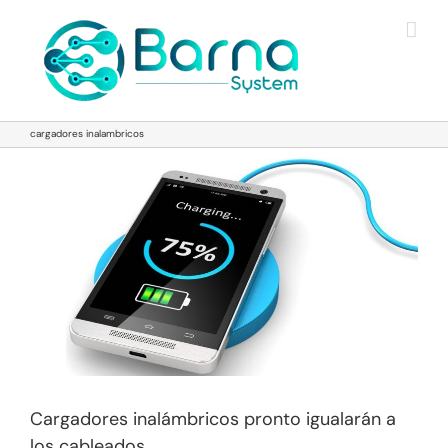
Saltar
al
contenido
cargadores inalambricos
Cargadores inalámbricos pronto igualarán a
los cableados