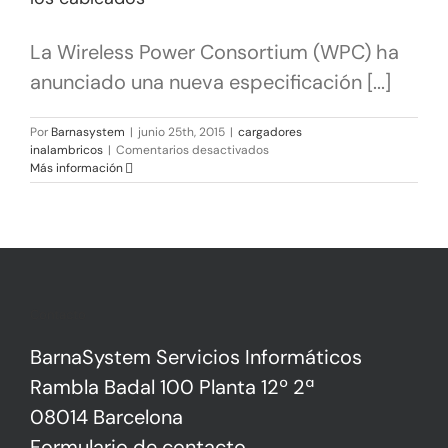
La Wireless Power Consortium (WPC) ha
anunciado una nueva especificación [...]
Por
Barnasystem
|
junio 25th, 2015
|
cargadores
en
inalambricos
|
Comentarios desactivados
Cargadores
Más información
inalámbricos
pronto
igualarán
a
los
cableados
Contacto
BarnaSystem Servicios Informáticos
Rambla Badal 100 Planta 12º 2ª
08014 Barcelona
Formulario de contacto