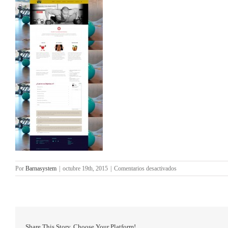
en
Por
Barnasystem
|
octubre 19th, 2015
|
Comentarios desactivados
www-
sagarfit-
com
Share This Story, Choose Your Platform!