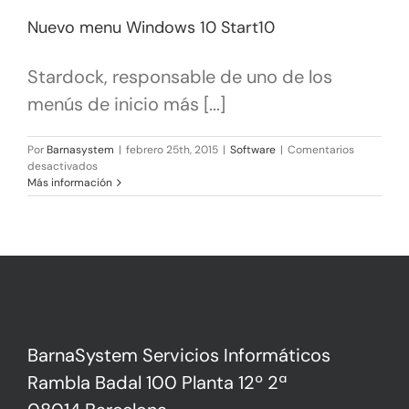
Nuevo menu Windows 10 Start10
Stardock, responsable de uno de los
menús de inicio más [...]
Por
Barnasystem
|
febrero 25th, 2015
|
Software
|
Comentarios
en
desactivados
Nuevo
Más información
menu
Windows
10
Start10
Contacto
BarnaSystem Servicios Informáticos
Rambla Badal 100 Planta 12º 2ª