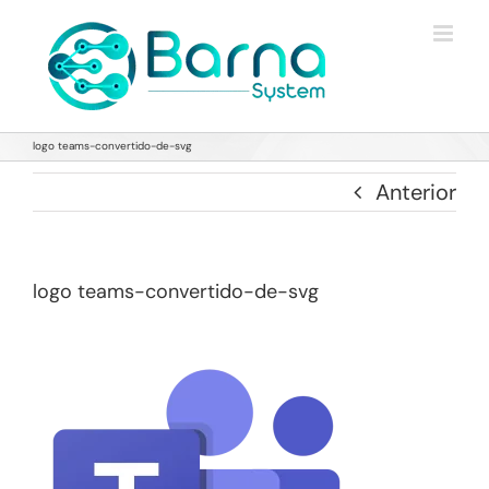
Saltar
al
contenido
logo teams-convertido-de-svg
Anterior
logo teams-convertido-de-svg