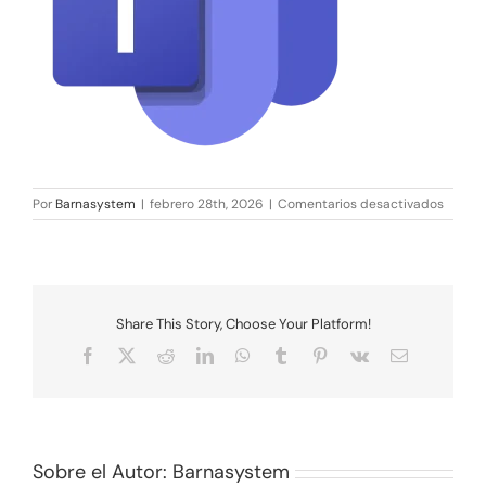
en
Por
Barnasystem
|
febrero 28th, 2026
|
Comentarios desactivados
logo
teams
conver
de-
svg
Share This Story, Choose Your Platform!
Facebook
X
Reddit
LinkedIn
WhatsApp
Tumblr
Pinterest
Vk
Correo
electrónico
Sobre el Autor:
Barnasystem