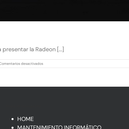
resentar la Radeon [...]
en
Comentarios desactivados
Nuevas
AMD
Radeon
RX5600XT
Mapa de Navegación
HOME
MANTENIMIENTO INFORMÁTICO