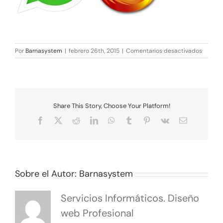
en
Por
Barnasystem
|
febrero 26th, 2015
|
Comentarios desactivados
Whats
web-
por-
fin-
funcion
en-
Share This Story, Choose Your Platform!
Firefox
Facebook
X
Reddit
LinkedIn
WhatsApp
Tumblr
Pinterest
Vk
Correo
electrónico
Sobre el Autor:
Barnasystem
Servicios Informáticos. Diseño
web Profesional