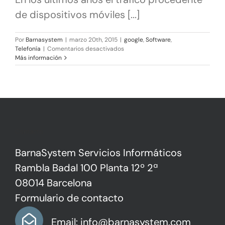
de dispositivos móviles [...]
Por
Barnasystem
|
marzo 20th, 2015
|
google
,
Software
,
en
Telefonía
|
Comentarios desactivados
Google
Más información
quiere
webs
adaptadas
al
móvil:
¿ya
has
optimizado
Contacto
la
tuya?
BarnaSystem Servicios Informáticos
Rambla Badal 100 Planta 12º 2ª
08014 Barcelona
Formulario de contacto
Email: info@barnasystem.com