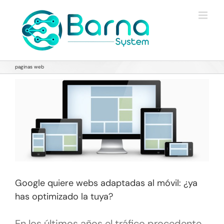
Saltar
al
contenido
paginas web
Google quiere webs adaptadas al móvil: ¿ya
has optimizado la tuya?
En los últimos años el tráfico procedente