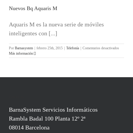
Nuevos Bq Aquaris M
Aquaris M es la nueva serie de móviles
inteligentes con [...]
en
Por
Barnasystem
|
febrero 25th, 2015
|
Telefonía
|
Comentarios desactivados
Nuevos
Más información
Bq
Aquaris
M
Contacto
BarnaSystem Servicios Informáticos
Rambla Badal 100 Planta 12º 2ª
08014 Barcelona