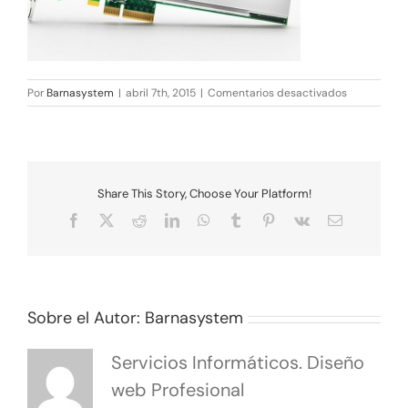
en
Por
Barnasystem
|
abril 7th, 2015
|
Comentarios desactivados
630x450xSS
Share This Story, Choose Your Platform!
Facebook
X
Reddit
LinkedIn
WhatsApp
Tumblr
Pinterest
Vk
Correo
electrónico
Sobre el Autor:
Barnasystem
Servicios Informáticos. Diseño
web Profesional