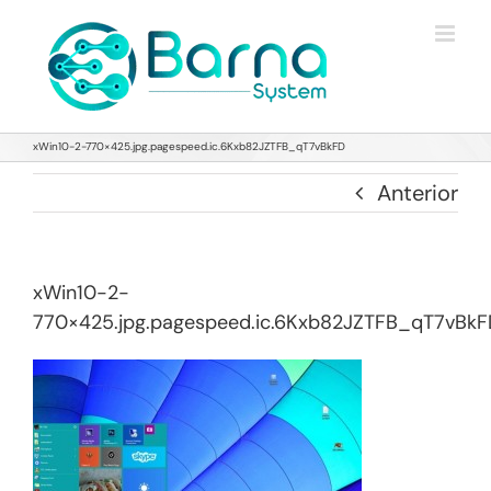
Saltar
al
contenido
xWin10-2-770×425.jpg.pagespeed.ic.6Kxb82JZTFB_qT7vBkFD
Anterior
xWin10-2-
770×425.jpg.pagespeed.ic.6Kxb82JZTFB_qT7vBkF