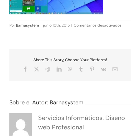
en
Por
Barnasystem
|
junio 10th, 2015
|
Comentarios desactivados
xWin10-
2-
770×425.j
Share This Story, Choose Your Platform!
Facebook
X
Reddit
LinkedIn
WhatsApp
Tumblr
Pinterest
Vk
Correo
electrónico
Sobre el Autor:
Barnasystem
Servicios Informáticos. Diseño
web Profesional