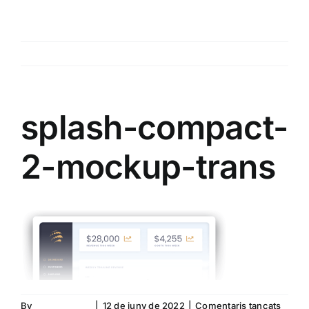
Skip
to
content
Previous
splash-compact-
2-mockup-trans
a
By
Barnasystem
|
12 de juny de 2022
|
Comentaris tancats