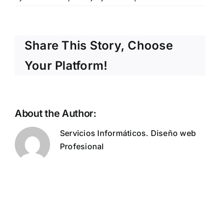
splash
compa
2-
mock
Share This Story, Choose
trans
Your Platform!
About the Author:
Barnasystem
Servicios Informáticos. Diseño web
Profesional